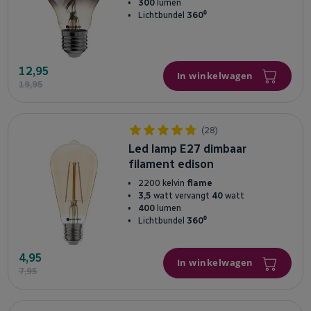
300
lumen
Lichtbundel
360⁰
12,95
In winkelwagen
19,95
(28)
Led lamp E27 dimbaar
filament edison
2200 kelvin
flame
3,5
watt vervangt
40
watt
400
lumen
Lichtbundel
360⁰
4,95
In winkelwagen
7,95