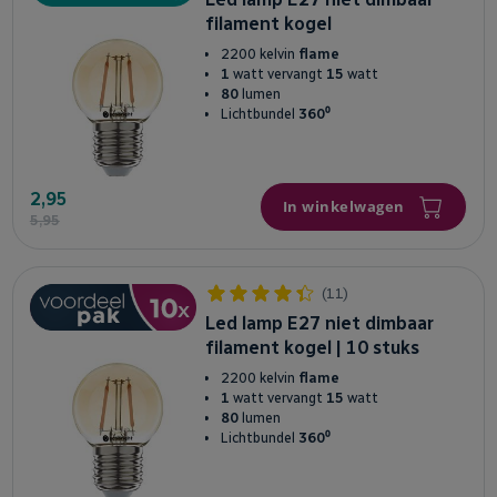
filament kogel
2200 kelvin
flame
1
watt vervangt
15
watt
80
lumen
Lichtbundel
360⁰
2,95
In winkelwagen
5,95
(11)
Led lamp E27 niet dimbaar
filament kogel | 10 stuks
2200 kelvin
flame
1
watt vervangt
15
watt
80
lumen
Lichtbundel
360⁰