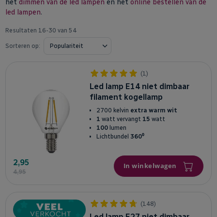
het
dimmen van de led lampen
en het
online bestellen van de
led lampen
.
Resultaten
16
-
30
van
54
Sorteren op:
(1)
Led lamp E14 niet dimbaar
filament kogellamp
2700 kelvin
extra warm wit
1
watt vervangt
15
watt
100
lumen
Lichtbundel
360⁰
2,95
In winkelwagen
4,95
(148)
Led lamp E27 niet dimbaar