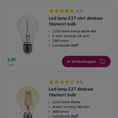
(17)
Led lamp E27 niet dimbaar
filament bulb
2700 kelvin
extra warm wit
1
watt vervangt
15
watt
100
lumen
Lichtbundel
360⁰
2,95
In winkelwagen
5,95
(57)
Led lamp E27 dimbaar
filament bulb
2200 kelvin
flame
4
watt vervangt
40
watt
400
lumen
Lichtbundel
360⁰