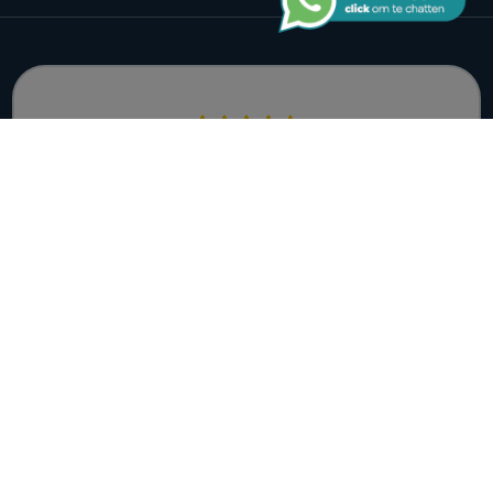
9.1 / 10
Score op basis van
11.851 reviews
Disclaimer
Cookie policy
Privacy policy
Auteursrecht © 2026 Ecobright