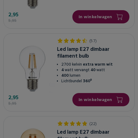
2,95
In winkelwagen
5,95
(57)
Led lamp E27 dimbaar
filament bulb
2700 kelvin
extra warm wit
4
watt vervangt
40
watt
400
lumen
Lichtbundel
360⁰
2,95
In winkelwagen
5,95
(22)
Led lamp E27 dimbaar