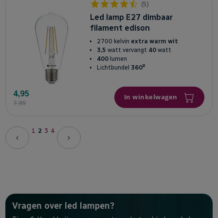
(5)
Led lamp E27 dimbaar
filament edison
2700 kelvin
extra warm wit
3,5
watt vervangt
40
watt
400
lumen
Lichtbundel
360⁰
4,95
In winkelwagen
7,95
Pagina
Pagina
U
Pagina
Pagina
1
2
3
4
Pagina
Pagina
lees
momenteel
pagina
Vragen over led lampen?