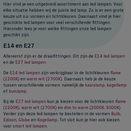
Hier vind je een uitgebreid assortiment aan led lampen. Voor
elke situatie hebben wij de juiste led lamp. Zo is er een grote
keuze uit o.a. vormen en lichtkleuren. Daarnaast vind je hier
geschikte led lampen voor veel verschillende fittingen.
Hieronder lees je voor welke fittingen onze led lampen
geschikt zijn.
E14 en E27
Allereerst zijn er de draaifittingen. Dit zijn de
E14 led lampen
en de
E27 led lampen
.
De
E14 led lampen
zijn verkrijgbaar in de lichtkleuren
flame
(2200K)
en
warm wit (2700K)
. Daarnaast heb je de keuze
tussen verschillende vormen: namelijk de
kaarslamp
,
kogellamp
of
buislamp
.
Bij de
E27 led lampen
kun je kiezen voor de lichtkleuren
flame
(2200K)
,
warm wit (2700K)
en
dim to warm (2000K-3000K)
.
Verder zijn deze led lampen te bestellen in de vormen
Bulb
,
Edison
,
Globe
en
Kogellamp
. Tot slot kun je hier ook kiezen
voor
smart led lampen
.