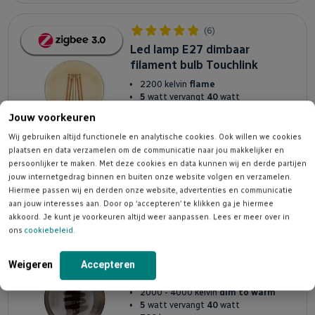
(6)
Led lamp E27 dimbaar
filament bulb Touchlink
2200 kelvin
flame
5
watt vervangt
40
watt
400
lumen
Jouw voorkeuren
Lichtbundel
360⁰
Wij gebruiken altijd functionele en analytische cookies. Ook willen we cookies
plaatsen en data verzamelen om de communicatie naar jou makkelijker en
persoonlijker te maken. Met deze cookies en data kunnen wij en derde partijen
jouw internetgedrag binnen en buiten onze website volgen en verzamelen.
9,95
Meer informatie
Hiermee passen wij en derden onze website, advertenties en communicatie
14,95
aan jouw interesses aan. Door op ‘accepteren’ te klikken ga je hiermee
akkoord. Je kunt je voorkeuren altijd weer aanpassen. Lees er meer over in
ons
cookiebeleid
.
(6)
Led lamp E27 dimbaar
Weigeren
Accepteren
filament bulb Touchlink
2000 - 4000 kelvin
dim to warm
5
watt vervangt
40
watt