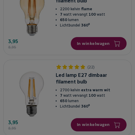
filament bulb
2200 kelvin
flame
7
watt vervangt
100
watt
650
lumen
Lichtbundel
360⁰
3,95
In winkelwagen
8,95
(22)
Led lamp E27 dimbaar
filament bulb
2700 kelvin
extra warm wit
7
watt vervangt
100
watt
650
lumen
Lichtbundel
360⁰
3,95
In winkelwagen
8,95