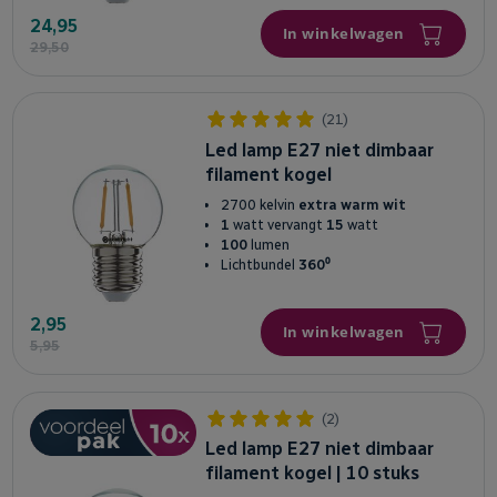
24,95
In winkelwagen
29,50
(21)
Led lamp E27 niet dimbaar
filament kogel
2700 kelvin
extra warm wit
1
watt vervangt
15
watt
100
lumen
Lichtbundel
360⁰
2,95
In winkelwagen
5,95
(2)
Led lamp E27 niet dimbaar
filament kogel | 10 stuks