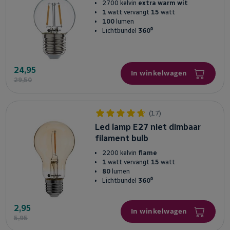
2700 kelvin
extra warm wit
1
watt vervangt
15
watt
100
lumen
Lichtbundel
360⁰
24,95
In winkelwagen
29,50
(17)
Led lamp E27 niet dimbaar
filament bulb
2200 kelvin
flame
1
watt vervangt
15
watt
80
lumen
Lichtbundel
360⁰
2,95
In winkelwagen
5,95